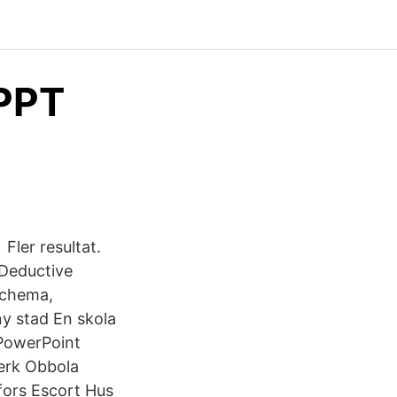
 PPT
 Fler resultat.
 Deductive
schema,
 ny stad En skola
 PowerPoint
erk Obbola
fors Escort Hus