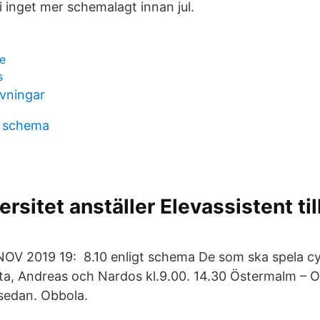
i inget mer schemalagt innan jul.
te
s
övningar
a schema
rsitet anställer Elevassistent ti
OV 2019 19: 8.10 enligt schema De som ska spela cy
tta, Andreas och Nardos kl.9.00. 14.30 Östermalm – Ob
sedan. Obbola.