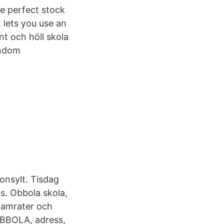
e perfect stock
 lets you use an
t och höll skola
rndom
onsylt. Tisdag
s. Obbola skola,
kamrater och
OBBOLA, adress,