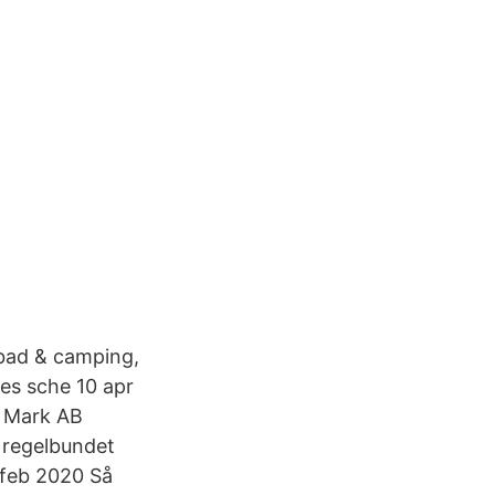
bad & camping,
nes sche 10 apr
S Mark AB
 regelbundet
7 feb 2020 Så