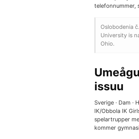
telefonnummer, s
Oslobodenia č.
University is n
Ohio.
Umeågui
issuu
Sverige · Dam · H
IK/Obbola IK Gir
spelartrupper me
kommer gymnasie