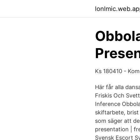
lonlmic.web.ap
Obbola
Presen
Ks 180410 - Kom
Här får alla dans
Friskis Och Svet
Inference Obbol
skiftarbete, brist
som säger att de
presentation | 
Svensk Escort Sv