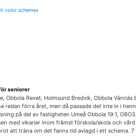
g
rah color schemes
för seniorer
e, Obbola Revet, Holmsund Bredvik, Obbola Vännäs 
nne redan förra året, men då passade det inte in i hen
sning på del av fastigheten Umeå Obbola 19:1, OBO
en med vikarier inom främst förskola/skola och vård
orot att träna om det fanns tid avlagd i ett schema. 