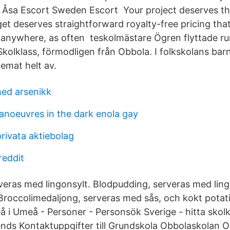
d Åsa Escort Sweden Escort Your project deserves th
et deserves straightforward royalty-free pricing that
 anywhere, as often teskolmästare Ögren flyttade run
 Skolklass, förmodligen från Obbola. I folkskolans ba
emat helt av.
med arsenikk
anoeuvres in the dark enola gay
privata aktiebolag
reddit
rveras med lingonsylt. Blodpudding, serveras med ling
Broccolimedaljong, serveras med sås, och kokt potati
 i Umeå - Personer - Personsök Sverige - hitta skol
ends Kontaktuppgifter till Grundskola Obbolaskolan 