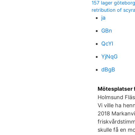
157 lager götebor
retribution of scy
ja
GBn
QcYI
YjNqG
dBgB
Mötesplatser 
Holmsund Fläs
Vi ville ha he
2018 Markanvi
friskvårdstimm
skulle få en m