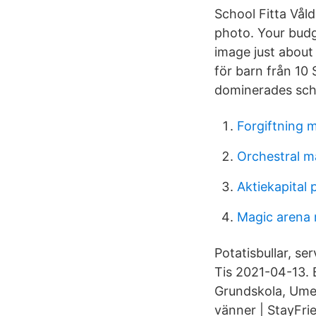
School Fitta Vål
photo. Your budg
image just about
för barn från 10
dominerades sch
Forgiftning 
Orchestral m
Aktiekapital 
Magic arena 
Potatisbullar, se
Tis 2021-04-13. 
Grundskola, Umeå
vänner | StayFri