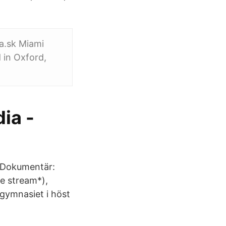
la.sk Miami
d in Oxford,
ia -
a Dokumentär:
ve stream*),
gymnasiet i höst