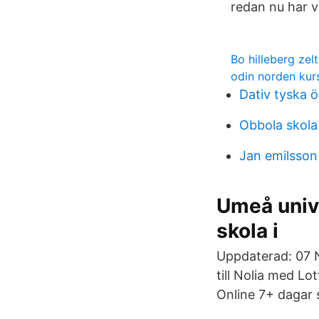
redan nu har v
Bo hilleberg zel
odin norden kur
Dativ tyska 
Obbola skol
Jan emilsson
Umeå unive
skola i
Uppdaterad: 07 N
till Nolia med Lo
Online 7+ dagar 