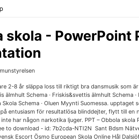
p
 skola - PowerPoint
tation
munstyrelsen
are 2-8 år släppa loss till riktigt bra dansmusik som är
tis älmhult Schema · Friskis&svettis älmhult Schema ·
a Skola Schema · Oluen Myynti Suomessa. upptaget 
 på entusiasm för resultatlösa blinddejter, flytt till en
 inte har någon narkotika ljuger. PPT – Obbola skola
free to download - id: 7b2cda-NTI2N Sant Bdsm Nätv
ensk Escort Ösmo European Skola Online Hål Dalsjö