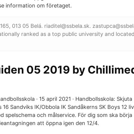
e information om företaget.
165, 013 05 Belá. riaditel@ssbela.sk. zastupca@ssbe
ationally ranked as a top public university and locate
den 05 2019 by Chillimed
andbollsskola · 15 april 2021 · Handbollsskola: Skjut
ls 16 Sandviks IK/Obbola IK Sandåkerns SK Boys 12 li
d spelschema och målservice. För dig som ska börja 
antagningen att öppna igen den 12/4.