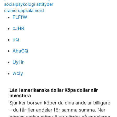
socialpsykologi attityder
cramo uppsala nord
FLFfW
cJHR
dQ
AhaGQ
UyHr
wcIy
Lån i amerikanska dollar Köpa dollar när
investera
Sjunker börsen köper du dina andelar billigare
– du får fler andelar för samma summa. När
börsen sedan stiger ökar värdet på andelarna.