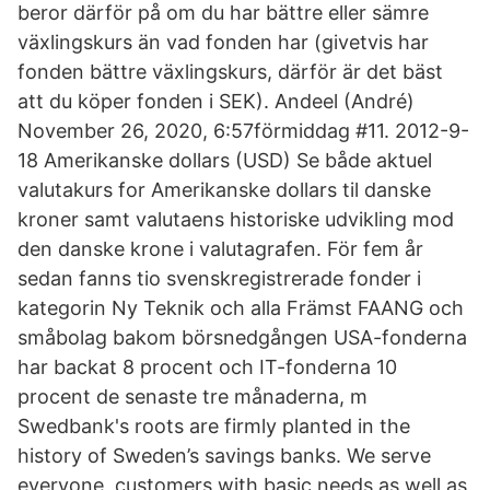
beror därför på om du har bättre eller sämre
växlingskurs än vad fonden har (givetvis har
fonden bättre växlingskurs, därför är det bäst
att du köper fonden i SEK). Andeel (André)
November 26, 2020, 6:57förmiddag #11. 2012-9-
18 Amerikanske dollars (USD) Se både aktuel
valutakurs for Amerikanske dollars til danske
kroner samt valutaens historiske udvikling mod
den danske krone i valutagrafen. För fem år
sedan fanns tio svenskregistrerade fonder i
kategorin Ny Teknik och alla Främst FAANG och
småbolag bakom börsnedgången USA-fonderna
har backat 8 procent och IT-fonderna 10
procent de senaste tre månaderna, m
Swedbank's roots are firmly planted in the
history of Sweden’s savings banks. We serve
everyone, customers with basic needs as well as