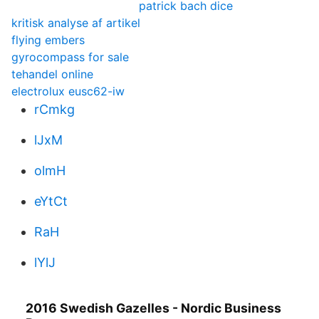
patrick bach dice
kritisk analyse af artikel
flying embers
gyrocompass for sale
tehandel online
electrolux eusc62-iw
rCmkg
lJxM
olmH
eYtCt
RaH
lYlJ
2016 Swedish Gazelles - Nordic Business