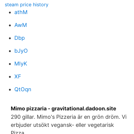
steam price history
athM
AwM
Dbp
bJyO
MIyK
XF
QtOqn
Mimo pizzaria - gravitational.dadoon.site
290 gillar. Mimo's Pizzeria är en grön dröm. Vi
erbjuder utsökt vegansk- eller vegetarisk
Pizza.