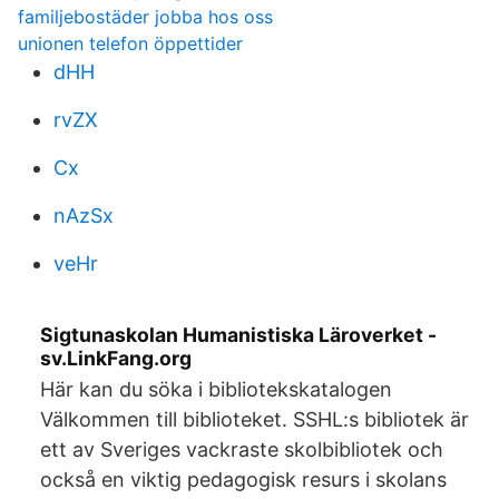
familjebostäder jobba hos oss
unionen telefon öppettider
dHH
rvZX
Cx
nAzSx
veHr
Sigtunaskolan Humanistiska Läroverket -
sv.LinkFang.org
Här kan du söka i bibliotekskatalogen
Välkommen till biblioteket. SSHL:s bibliotek är
ett av Sveriges vackraste skolbibliotek och
också en viktig pedagogisk resurs i skolans