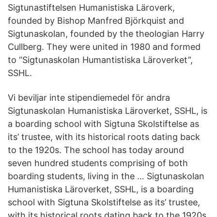
Sigtunastiftelsen Humanistiska Läroverk,
founded by Bishop Manfred Björkquist and
Sigtunaskolan, founded by the theologian Harry
Cullberg. They were united in 1980 and formed
to “Sigtunaskolan Humantistiska Läroverket”,
SSHL.
Vi beviljar inte stipendiemedel för andra
Sigtunaskolan Humanistiska Läroverket, SSHL, is
a boarding school with Sigtuna Skolstiftelse as
its’ trustee, with its historical roots dating back
to the 1920s. The school has today around
seven hundred students comprising of both
boarding students, living in the … Sigtunaskolan
Humanistiska Läroverket, SSHL, is a boarding
school with Sigtuna Skolstiftelse as its’ trustee,
with its historical roots dating back to the 1920s.