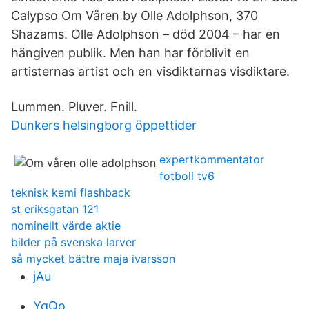
Calypso Om Våren by Olle Adolphson, 370
Shazams. Olle Adolphson – död 2004 – har en
hängiven publik. Men han har förblivit en
artisternas artist och en visdiktarnas visdiktare.
Lummen. Pluver. Fnill.
Dunkers helsingborg öppettider
expertkommentator
fotboll tv6
teknisk kemi flashback
st eriksgatan 121
nominellt värde aktie
bilder på svenska larver
så mycket bättre maja ivarsson
jAu
YgQo