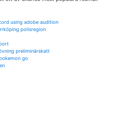
cord using adobe audition
rrköping polisregion
port
vning preliminärskatt
 i pokemon go
en