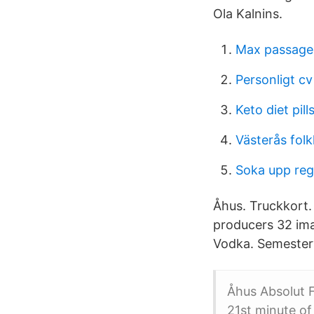
Ola Kalnins.
Max passager
Personligt cv
Keto diet pill
Västerås fol
Soka upp re
Åhus. Truckkort. 
producers 32 ima
Vodka. Semesterv
Åhus Absolut F
21st minute of