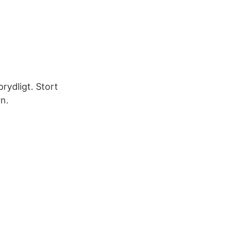
rydligt. Stort
rn.