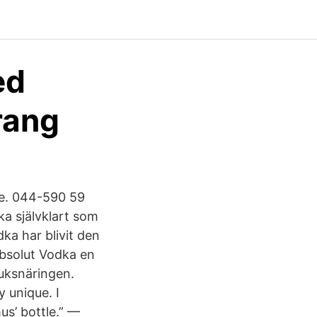
ed
rang
e. 044-590 59
ka självklart som
ka har blivit den
Absolut Vodka en
ruksnäringen.
y unique. I
us’ bottle.” —