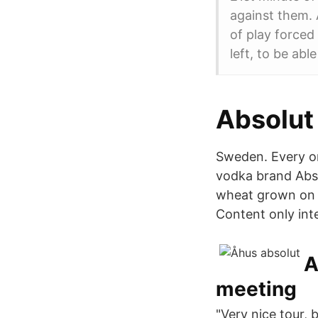
against them.
of play forced
left, to be able
Absolut
Sweden. Every on
vodka brand Abso
wheat grown on t
Content only int
A
meeting
"Very nice tour, 