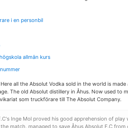
are i en personbil
s
khögskola allmän kurs
gnummer
Here all the Absolut Vodka sold in the world is made 
ge. The old Absolut distillery in Åhus. Now used to 
ikariat som truckförare till The Absolut Company.
.C's Inge Mol proved his good apprehension of play 
 the match, managed to save Åhus Absolut F.C from g