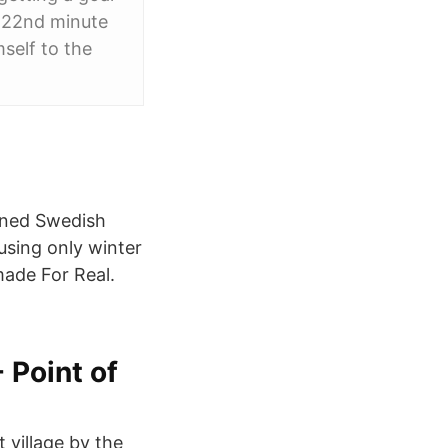
e 22nd minute
self to the
wned Swedish
using only winter
made For Real.
 Point of
t village by the