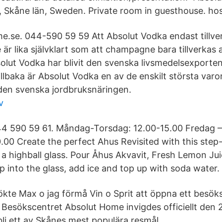
s, Skåne län, Sweden. Private room in guesthouse. hos
.se. 044-590 59 59 Att Absolut Vodka endast tillver
är lika självklart som att champagne bara tillverkas 
ut Vodka har blivit den svenska livsmedelsexporten
illbaka är Absolut Vodka en av de enskilt största var
den svenska jordbruksnäringen.
v
4 590 59 61. Måndag-Torsdag: 12.00-15.00 Fredag – 
.00 Create the perfect Ahus Revisited with this step
in a highball glass. Pour Åhus Akvavit, Fresh Lemon J
 into the glass, add ice and top up with soda water.
kte Max o jag förmå Vin o Sprit att öppna ett besö
Besökscentret Absolut Home invigdes officiellt den 29
bli ett av Skånes mest populära resmål.