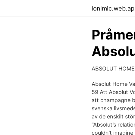
lonlmic.web.ap
Pråmen
Absolu
ABSOLUT HOME# 
Absolut Home Va
59 Att Absolut Vo
att champagne ba
svenska livsmede
av de enskilt st
“Absolut’s relatio
couldn’t imagine