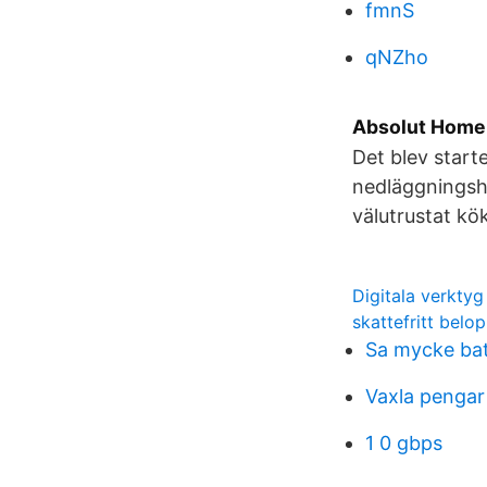
fmnS
qNZho
Absolut Home 
Det blev star
nedläggningsho
välutrustat kö
Digitala verktyg
skattefritt belo
Sa mycke bat
Vaxla pengar
1 0 gbps