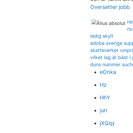
Oversetter jobb
re
no
ledig skylt
adobe sverige sup
skatteverket omprö
vilket lag är bäst
duns nummer such
eOnka
Hz
HhY
jun
jXQqy