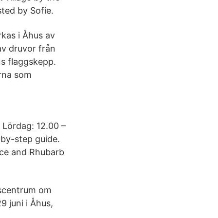
ted by Sofie.
kas i Åhus av
av druvor från
s flaggskepp.
orna som
Lördag: 12.00 –
-by-step guide.
uice and Rhubarb
kscentrum om
 juni i Åhus,