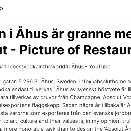
p
 i Åhus är granne m
t - Picture of Restau
thebestvodkaintheworld#: Åhus - YouTube
llgatan 5 296 31 Åhus, Sweden. info@absoluthome.s
dka endast tillverkas i Åhus av svenskt höstvete är li
ra tillverkas av druvor från Champagne. Absolut Vod
lsexportens flaggskepp. Sedan några år tillbaka är 
örsta varorna som exporteras från den svenska jordb
n to art, culture and their values is, in my opinion, trul
 a more honorable task than to design the ‘Absolut Åh