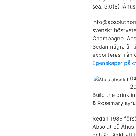
sea. 5.0(8) ·Åhu
info@absoluthome
svenskt höstvete 
Champagne. Absol
Sedan några år t
exporteras från 
Egenskaper på c
04
20
Build the drink 
& Rosemary syrup
Redan 1989 försö
Absolut på Åhus 
och är tänkt att 