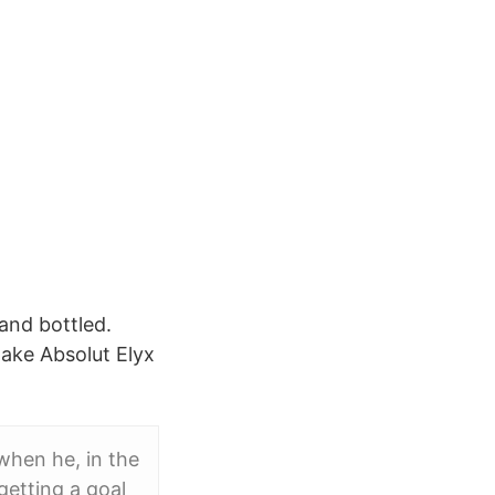
and bottled.
make Absolut Elyx
when he, in the
etting a goal