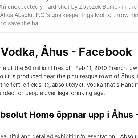
 An unexpectedly hard shot by Zbyszek Boniek in th
 Åhus Absolut F.C 's goalkeeper Inge Mol to throw him
 to save the ball.
 Vodka, Åhus - Facebook
e of the 50 million litres of Feb 11, 2019 French-o
lut is produced near the picturesque town of Åhus, 
he fertile fields (@absolutelyx). Vodka that's Hand
ended for people over legal drinking age.
bsolut Home öppnar upp i Åhus -
beautiful and detailed exhibition/presentation." Absolu