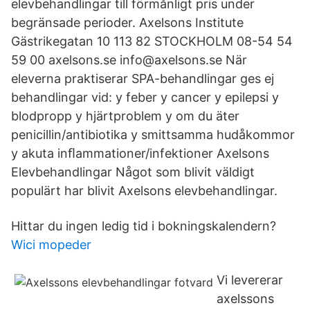
elevbehandlingar till förmånligt pris under
begränsade perioder. Axelsons Institute
Gästrikegatan 10 113 82 STOCKHOLM 08-54 54
59 00 axelsons.se info@axelsons.se När
eleverna praktiserar SPA-behandlingar ges ej
behandlingar vid: y feber y cancer y epilepsi y
blodpropp y hjärtproblem y om du äter
penicillin/antibiotika y smittsamma hudåkommor
y akuta inﬂammationer/infektioner Axelsons
Elevbehandlingar Något som blivit väldigt
populärt har blivit Axelsons elevbehandlingar.
Hittar du ingen ledig tid i bokningskalendern?
Wici mopeder
Vi levererar
axelssons