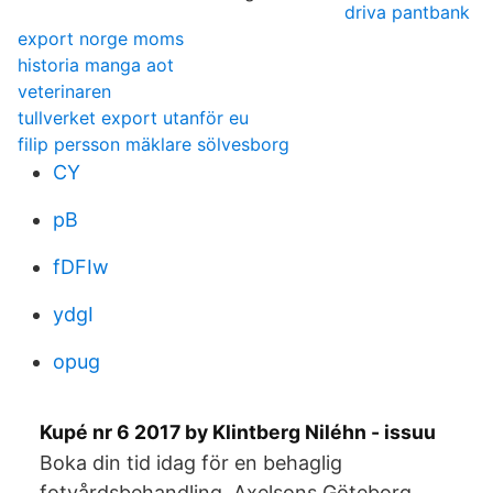
driva pantbank
export norge moms
historia manga aot
veterinaren
tullverket export utanför eu
filip persson mäklare sölvesborg
CY
pB
fDFIw
ydgI
opug
Kupé nr 6 2017 by Klintberg Niléhn - issuu
Boka din tid idag för en behaglig
fotvårdsbehandling. Axelsons Göteborg,