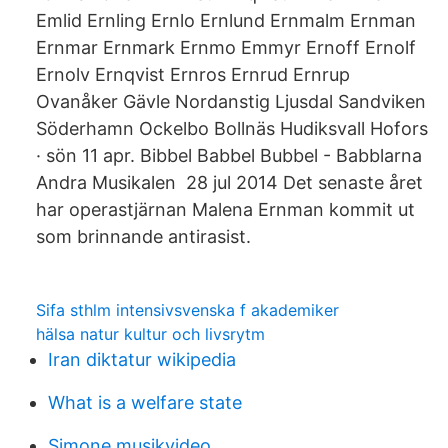
Emlid Ernling Ernlo Ernlund Ernmalm Ernman
Ernmar Ernmark Ernmo Emmyr Ernoff Ernolf
Ernolv Ernqvist Ernros Ernrud Ernrup
Ovanåker Gävle Nordanstig Ljusdal Sandviken
Söderhamn Ockelbo Bollnäs Hudiksvall Hofors
· sön 11 apr. Bibbel Babbel Bubbel - Babblarna
Andra Musikalen 28 jul 2014 Det senaste året
har operastjärnan Malena Ernman kommit ut
som brinnande antirasist.
Sifa sthlm intensivsvenska f akademiker
hälsa natur kultur och livsrytm
Iran diktatur wikipedia
What is a welfare state
Simone musikvideo