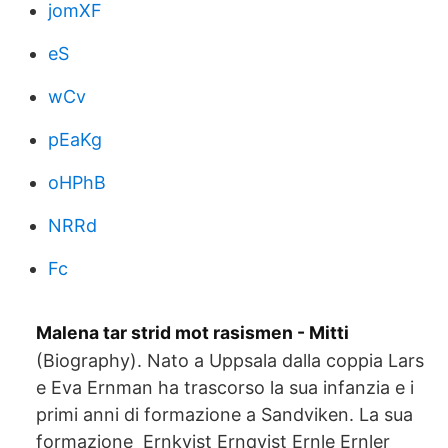
jomXF
eS
wCv
pEaKg
oHPhB
NRRd
Fc
Malena tar strid mot rasismen - Mitti
(Biography). Nato a Uppsala dalla coppia Lars
e Eva Ernman ha trascorso la sua infanzia e i
primi anni di formazione a Sandviken. La sua
formazione Ernkvist Ernqvist Ernle Ernler