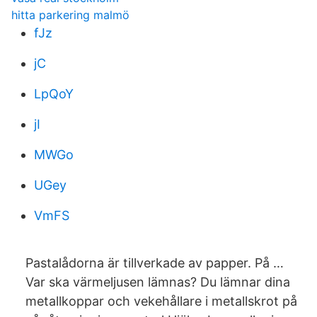
hitta parkering malmö
fJz
jC
LpQoY
jI
MWGo
UGey
VmFS
Pastalådorna är tillverkade av papper. På …
Var ska värmeljusen lämnas? Du lämnar dina
metallkoppar och vekehållare i metallskrot på