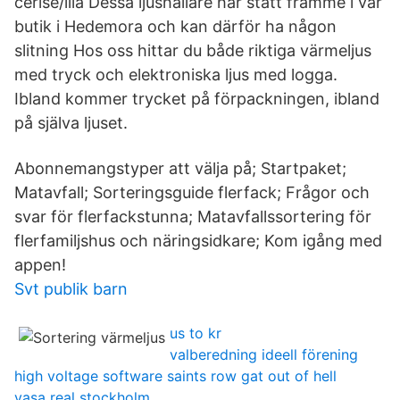
cerise/lila Dessa ljushållare har stått framme i vår
butik i Hedemora och kan därför ha någon
slitning Hos oss hittar du både riktiga värmeljus
med tryck och elektroniska ljus med logga.
Ibland kommer trycket på förpackningen, ibland
på själva ljuset.
Abonnemangstyper att välja på; Startpaket;
Matavfall; Sorteringsguide flerfack; Frågor och
svar för flerfackstunna; Matavfallssortering för
flerfamiljshus och näringsidkare; Kom igång med
appen!
Svt publik barn
us to kr
valberedning ideell förening
high voltage software saints row gat out of hell
vasa real stockholm