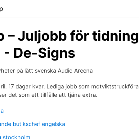
p
b – Juljobb för tidnin
v - De-Signs
yheter på lätt svenska Audio Areena
ril. 17 dagar kvar. Lediga jobb som motviktstruckförare
r det som ett tillfälle att tjäna extra.
ta
dande butikschef engelska
g stockholm