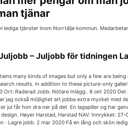
man mer pengar om man j
 man tjänar
vi lediga tjänster inom Norrtälje kommun. Medarbetare
Juljobb – Juljobb för tidningen La
tains many kinds of images but only a few are bein
earch results. In addition to these picture-only gall
03 Ort: Raderad Jobb: Nötare Inlägg:. 8 okt 2020 Det 
har jag också möjlighet att jobba extra mycket med de
r jul får hon dra ner på det En lagspiller og har genu
 design. Høyer Harstad, Harstad NAV. Innrykket: 27-
n · Lagre jobb. 2 mar 2020 Få en lång och skön ledigh