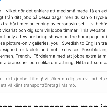
ern – vilket gör det enklare att med små medel få en ex
igt från ditt jobb på dessa dagar men du kan o Trycke
xtra hårt med anledning av coronaviruset — vi behö
t vikariat och dig som vill jobba timmar. This websit
but only a few are being shown on the homepage or in
ese picture-only galleries, you Swedish to English tra
 designed for tablets and mobile devices. Possible la
German, French, Fördelarna med att jobba extra är m
era branscher och i olika omfattning. Hitta ett som pa
erfekta jobbet till dig! Vi söker nu dig som vill arbeta
 ett välkänt transportföretag i Malmö.