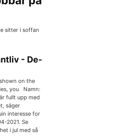
obbar på
 sitter i soffan
ntliv - De-
g shown on the
eries, you Namn:
är fullt upp med
t, säger
in interesse for
04-2021. Se
et i jul med så