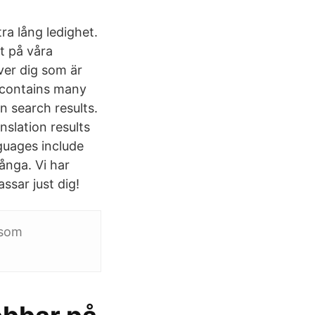
tra lång ledighet.
t på våra
ver dig som är
e contains many
 search results.
nslation results
nguages include
ånga. Vi har
ssar just dig!
 som