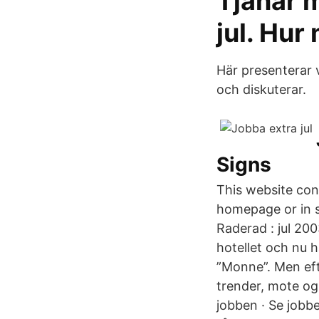
Tjänar 
jul. Hur
Här presenterar 
och diskuterar.
Signs
This website con
homepage or in s
Raderad : jul 20
hotellet och nu 
”Monne”. Men efte
trender, mote og
jobben · Se jobbe