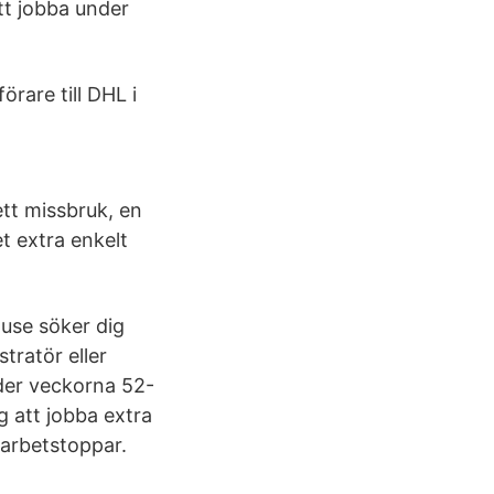
tt jobba under
rare till DHL i
ett missbruk, en
t extra enkelt
use söker dig
tratör eller
nder veckorna 52-
ig att jobba extra
/arbetstoppar.