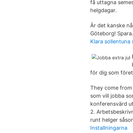
få uttagna semes
helgdagar.
Är det kanske någ
Göteborg! Spara
Klara sollentuna
för dig som före
They come from 
som vill jobba s
konferensvärd ut
2. Arbetsbeskrivn
runt helger såso
Installningarna