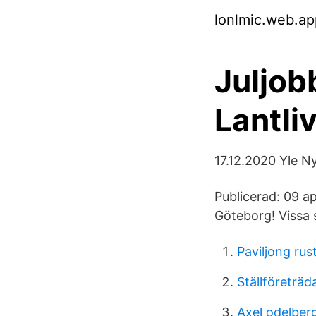
lonlmic.web.ap
Juljob
Lantli
17.12.2020 Yle N
Publicerad: 09 ap
Göteborg! Vissa se
Paviljong rus
Ställföreträ
Axel odelber