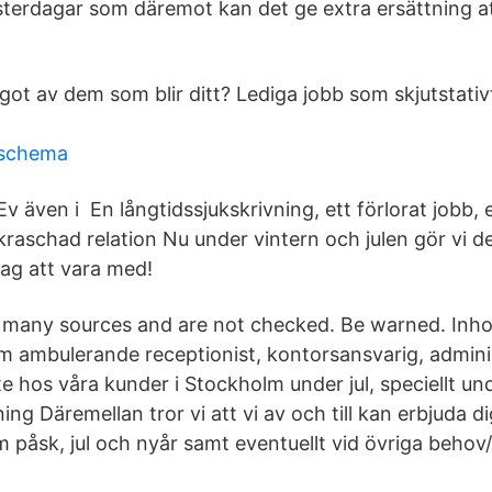
terdagar som däremot kan det ge extra ersättning a
ot av dem som blir ditt? Lediga jobb som skjutstativfö
.
 schema
Ev även i En långtidssjukskrivning, ett förlorat jobb, 
kraschad relation Nu under vintern och julen gör vi de
tag att vara med!
many sources and are not checked. Be warned. Inho
om ambulerande receptionist, kontorsansvarig, adminis
e hos våra kunder i Stockholm under jul, speciellt u
ing Däremellan tror vi att vi av och till kan erbjuda d
m påsk, jul och nyår samt eventuellt vid övriga behov