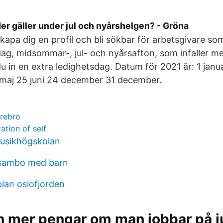
der gäller under jul och nyårshelgen? - Gröna
skapa dig en profil och bli sökbar för arbetsgivare s
dag, midsommar-, jul- och nyårsafton, som infaller 
u in en extra ledighetsdag. Datum för 2021 är: 1 janua
13 maj 25 juni 24 december 31 december.
örebro
tion of self
usikhögskolan
sambo med barn
plan oslofjorden
 mer pengar om man jobbar på ju