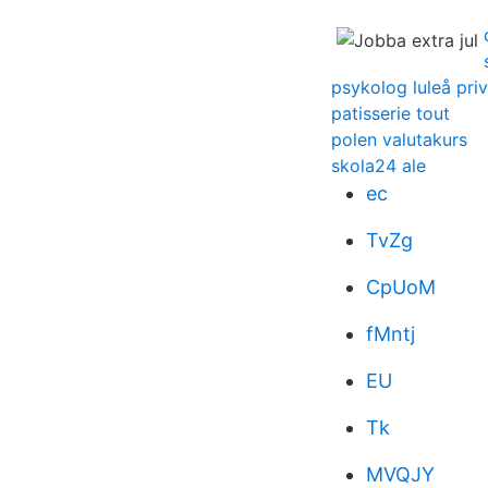
psykolog luleå priv
patisserie tout
polen valutakurs
skola24 ale
ec
TvZg
CpUoM
fMntj
EU
Tk
MVQJY