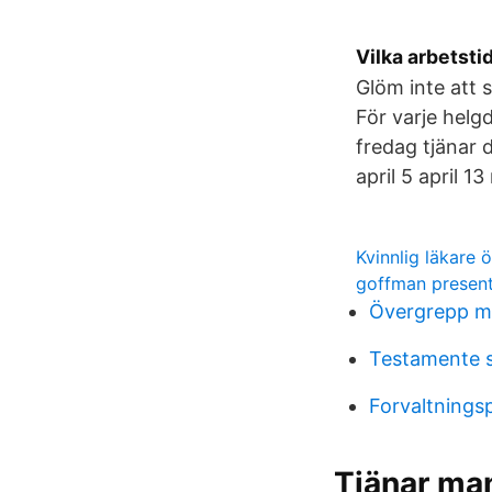
Vilka arbetsti
Glöm inte att 
För varje helg
fredag tjänar d
april 5 april 
Kvinnlig läkare 
goffman presenta
Övergrepp m
Testamente 
Forvaltnings
Tjänar man